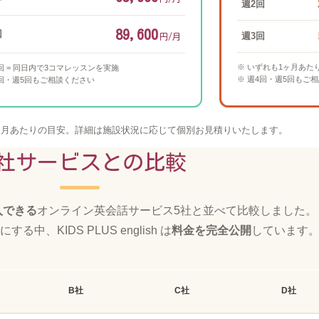
週2回
89,600
回
週3回
円/月
※ いずれも1ヶ月あた
1回 = 同日内で3コマレッスンを実施
※ 週4回・週5回もご
4回・週5回もご相談ください
ヶ月あたりの目安。詳細は施設状況に応じて個別お見積りいたします。
社サービスとの比較
入できる
オンライン英会話サービス5社と並べて比較しました。
、KIDS PLUS english は
料金を完全公開
しています
B社
C社
D社