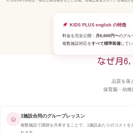
※ 2026年5月時点・各社公表情報をもとに作成。情報は変更されている場合
KIDS PLUS english の特徴
料金を完全公開・
月6,600円〜
のグル
複数施設対応を
すべて標準装備
してい
なぜ月6
品質を落
保育園・幼稚
3施設合同のグループレッスン
☺
複数施設で講師を共有することで、1施設あたりのコストを
れます。