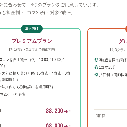
針に合わせて、3つのプランをご用意しています。
れも担任制・1コマ25分・対象2歳〜。
法人向け
プレミアムプラン
グ
1対1施設・3コマまで自由割当
1対3クラ
3コマを自由割当（例：10:00／10:30／
3施設合同で講
:00）
1コマ25分
ラス別に振り分け可能（5歳児・4歳児・3歳
担任制（講師固
を別時間に）
一法人内なら別施設にも適用可能
コマ25分・担任制
33,200
回
円/月
週1回
63,000
回
円/月