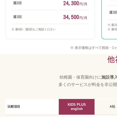
24,300
週2回
円/月
週3
34,500
週3回
円/月
※ 週
※ 週4回・週5回もご相談ください
※ 週
※ 表示価格はすべて税抜・1
他
幼稚園・保育園向けに
施設導
多くのサービスが料金を非公開にする中
KIDS PLUS
比較項目
A社
english