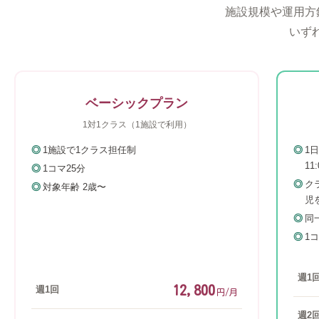
施設規模や運用方
いず
ベーシックプラン
1対1クラス（1施設で利用）
1施設で1クラス担任制
1日
11
1コマ25分
ク
対象年齢 2歳〜
児
同
1
週1
12,800
週1回
円/月
週2