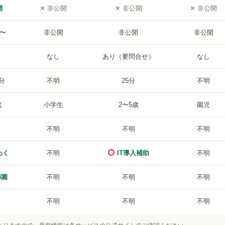
開
✕ 非公開
✕ 非公開
✕ 非公開
円〜
非公開
非公開
非公開
なし
あり（要問合せ）
なし
0分
不明
25分
不明
歳
小学生
2〜5歳
園児
不明
不明
不明
わく
不明
IT導入補助
不明
4園
不明
不明
不明
不明
不明
不明