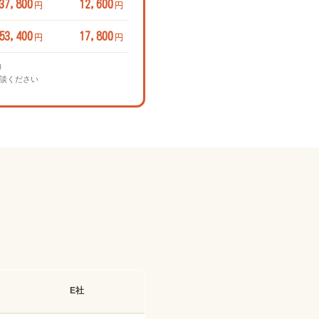
37,800
12,600
円
円
53,400
17,800
円
円
り
相談ください
。
E社