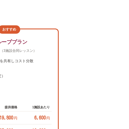
おすすめ
ループプラン
ス（3施設合同レッスン）
師を共有しコスト分散
定）
提供価格
1施設あたり
19,800
6,600
円
円