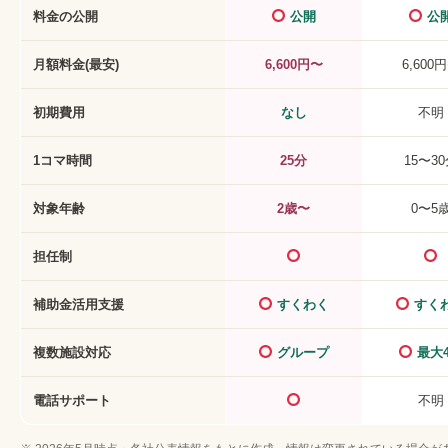
料金の公開
公開
公
月額料金(最安)
6,600円〜
6,600
初期費用
なし
不明
1コマ時間
25分
15〜3
対象年齢
2歳〜
0〜5
担任制
補助金活用支援
すくわく
すく
複数施設対応
グループ
最大
電話サポート
不明