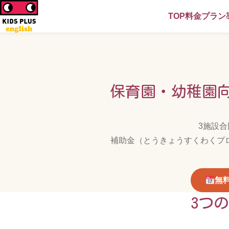
TOP
料金プラン
保育園・幼稚園向
3施設
補助金（とうきょうすくわくプ
無
3つ