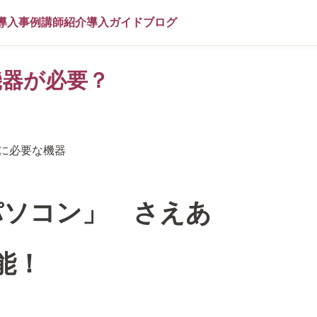
導入事例
講師紹介
導入ガイド
ブログ
機器が必要？
パソコン」 さえあ
能！